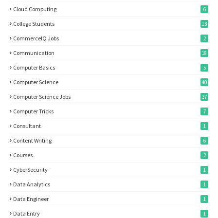
Cloud Computing
6
College Students
13
CommerceIQ Jobs
2
Communication
18
Computer Basics
5
Computer Science
40
Computer Science Jobs
37
Computer Tricks
7
Consultant
1
Content Writing
6
Courses
2
CyberSecurity
1
Data Analytics
1
Data Engineer
1
Data Entry
1