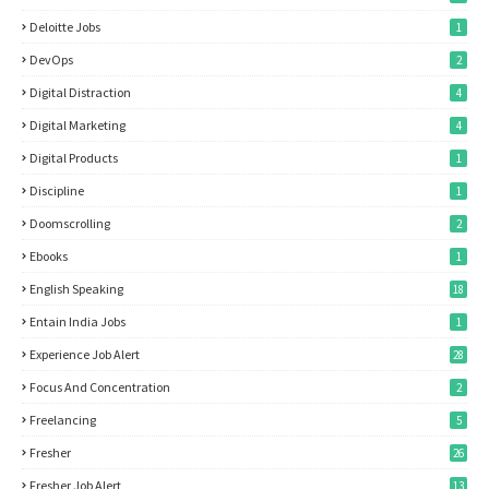
Deloitte Jobs
1
DevOps
2
Digital Distraction
4
Digital Marketing
4
Digital Products
1
Discipline
1
Doomscrolling
2
Ebooks
1
English Speaking
18
Entain India Jobs
1
Experience Job Alert
28
Focus And Concentration
2
Freelancing
5
Fresher
26
Fresher Job Alert
13