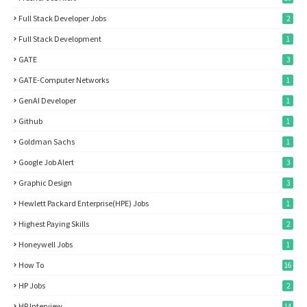
Full Stack Developer Jobs
2
Full Stack Development
1
GATE
3
GATE-Computer Networks
1
GenAI Developer
1
Github
1
Goldman Sachs
1
Google Job Alert
3
Graphic Design
3
Hewlett Packard Enterprise(HPE) Jobs
1
Highest Paying Skills
2
Honeywell Jobs
1
How To
16
HP Jobs
2
HR Interview
14