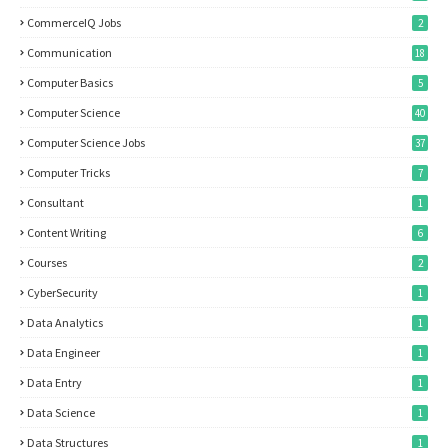
CommerceIQ Jobs
2
Communication
18
Computer Basics
5
Computer Science
40
Computer Science Jobs
37
Computer Tricks
7
Consultant
1
Content Writing
6
Courses
2
CyberSecurity
1
Data Analytics
1
Data Engineer
1
Data Entry
1
Data Science
1
Data Structures
1