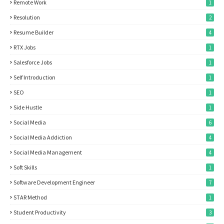
Remote Work
1
Resolution
2
Resume Builder
4
RTX Jobs
1
Salesforce Jobs
1
Self Introduction
1
SEO
1
Side Hustle
1
Social Media
6
Social Media Addiction
4
Social Media Management
4
Soft Skills
1
Software Development Engineer
7
STAR Method
1
Student Productivity
3