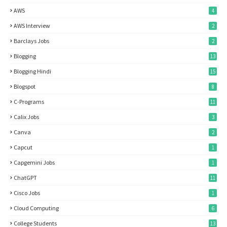
AWS
4
AWS Interview
2
Barclays Jobs
2
Blogging
13
Blogging Hindi
15
Blogspot
8
C-Programs
11
Calix Jobs
3
Canva
2
Capcut
1
Capgemini Jobs
1
ChatGPT
11
Cisco Jobs
1
Cloud Computing
6
College Students
13