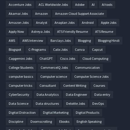
Accenture Jobs
ACL Worldwide Jobs
Adobe
AI
AI tools
Akamai Jobs
Amazon
Amazon Cloud Support Associate
Amazon Jobs
Analyst
Anaplan Jobs
Android
Apple Jobs
Apply Now
Astreya Jobs
ATS Friendly Resume
ATS Resume
AWS
AWS Interview
Barclays Jobs
Blogging
Blogging Hindi
Blogspot
C-Programs
Calix Jobs
Canva
Capcut
Capgemini Jobs
ChatGPT
Cisco Jobs
Cloud Computing
College Students
CommerceIQ Jobs
Communication
computer basics
Computer science
Computer Science Jobs
Computer tricks
Consultant
Content Writing
Courses
CyberSecurity
Data Analytics
Data Engineer
Data entry
Data Science
Data structures
Deloitte Jobs
DevOps
Digital Distraction
Digital Marketing
Digital Products
Discipline
Doomscrolling
Ebooks
English Speaking