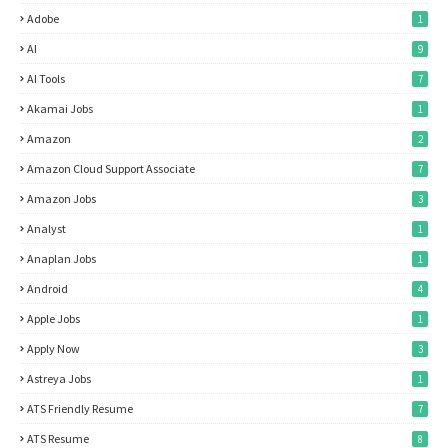
Adobe
1
AI
9
AI Tools
7
Akamai Jobs
1
Amazon
2
Amazon Cloud Support Associate
7
Amazon Jobs
3
Analyst
1
Anaplan Jobs
1
Android
4
Apple Jobs
1
Apply Now
3
Astreya Jobs
1
ATS Friendly Resume
7
ATS Resume
8