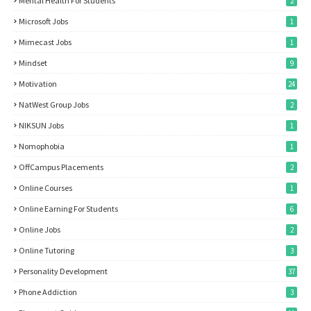
Mental Health For Students
2
Microsoft Jobs
1
Mimecast Jobs
1
Mindset
9
Motivation
24
NatWest Group Jobs
2
NIKSUN Jobs
1
Nomophobia
1
OffCampus Placements
2
Online Courses
1
Online Earning For Students
6
Online Jobs
2
Online Tutoring
3
Personality Development
37
Phone Addiction
3