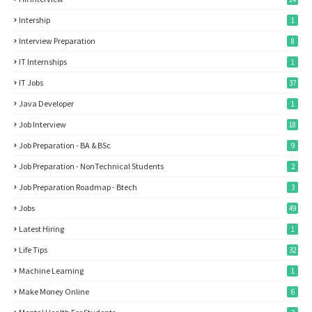
Intership
1
Interview Preparation
8
IT Internships
1
IT Jobs
37
Java Developer
1
Job Interview
18
Job Preparation - BA & BSc
9
Job Preparation - NonTechnical Students
2
Job Preparation Roadmap - Btech
3
Jobs
49
Latest Hiring
1
Life Tips
32
Machine Learning
1
Make Money Online
6