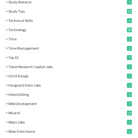
Study Material
3
Study Tips
22
Technical Skills
3
Technology
39
Time
3
Time Management
2
Top 10
3
Tower Research Capital Jobs
1
UI/UX Design
1
Vanguard India Jobs
1
Video Editing
5
Web Development
7
What IS
13
Wipro Jobs
1
Work From Home
2