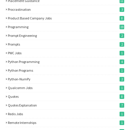
Placement Guidance
11
Procrastination
3
Product Based Company Jobs
8
Programming
19
Prompt Engineering
2
Prompts
2
PWC Jobs
1
Python Programming
4
Python Programs
1
Python-NumPy
2
Qualcomm Jobs
1
Quotes
8
Quotes Explanation
7
Redis Jobs
1
Remote Internships
1