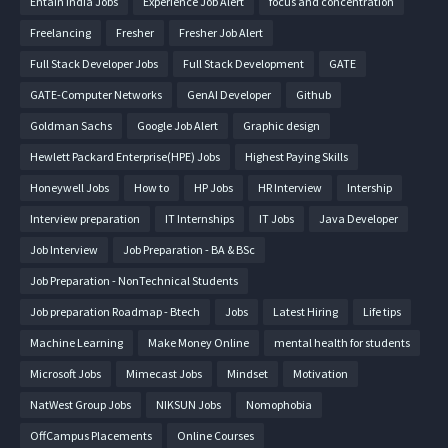
Entain India Jobs
Experience Job Alert
focus and concentration
Freelancing
Fresher
Fresher Job Alert
Full Stack Developer Jobs
Full Stack Development
GATE
GATE-Computer Networks
GenAI Developer
Github
Goldman Sachs
Google Job Alert
Graphic design
Hewlett Packard Enterprise(HPE) Jobs
Highest Paying Skills
Honeywell Jobs
How to
HP Jobs
HR Interview
Intership
Interview preparation
IT Internships
IT Jobs
Java Developer
Job Interview
Job Preparation - BA & BSc
Job Preparation - NonTechnical Students
Job preparation Roadmap - Btech
Jobs
Latest Hiring
Life tips
Machine Learning
Make Money Online
mental health for students
Microsoft Jobs
Mimecast Jobs
Mindset
Motivation
NatWest Group Jobs
NIKSUN Jobs
Nomophobia
OffCampus Placements
Online Courses