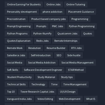
Online Earning For Students
Online Jobs
Online Tutoring
Personality development
phone addiction
Placement Guidance
Procrastination
Product based company jobs
Programming
Prompt Engineering
Prompts
PWC Jobs
Python Programming
Python Programs
Python-NumPy
Qualcomm Jobs
Quotes
Quotes Explanation
Redis Jobs
Remote Internships
Remote Work
Resolution
Resume Builder
RTX Jobs
Salesforce Jobs
Self Introduction
SEO
Side hustle
Social Media
Social Media Addiction
Social Media Management
Soft Skills
Software Development Engineer
STAR Method
Student Productivity
Study Material
Study tips
Technical Skills
Technology
Time
Time Management
Top 10
Tower Research Capital Jobs
UI/UX Design
Vanguard India Jobs
Video Editing
Web Development
What IS